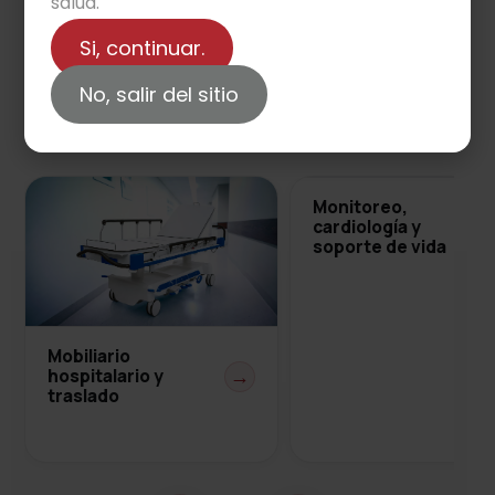
salud.
Si, continuar.
No, salir del sitio
Categorías de producto
Monitoreo,
cardiología y
soporte de vida
Mobiliario
hospitalario y
→
traslado