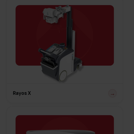
Rayos X
→