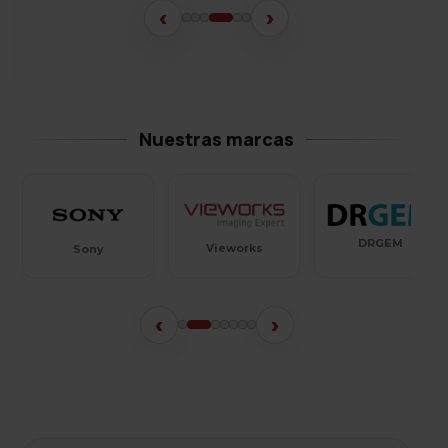
‹
›
Nuestras marcas
Ecleris
DRGEM
Vieworks
‹
›