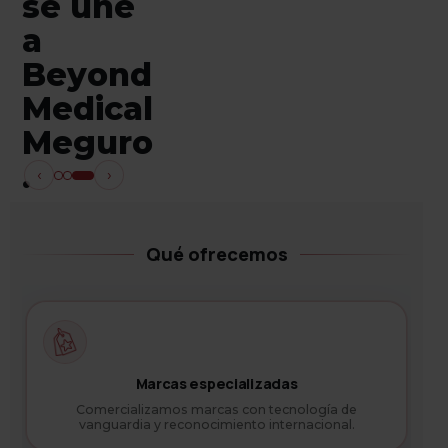
Medical
Royal
se une
Meguro,
ahora
a
45 años
es
Beyond
distribu
Beyond
Medical
yendo
Medical
Meguro
equipo
Meguro
.
‹
›
médico
.
Qué ofrecemos
Marcas especializadas
Comercializamos marcas con tecnología de
vanguardia y reconocimiento internacional.