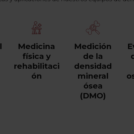
l
Medicina
Medición
E
física y
de la
rehabilitaci
densidad
ón
mineral
o
ósea
(DMO)