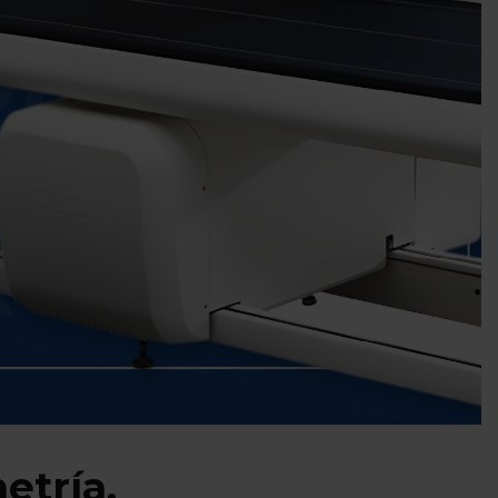
etría.