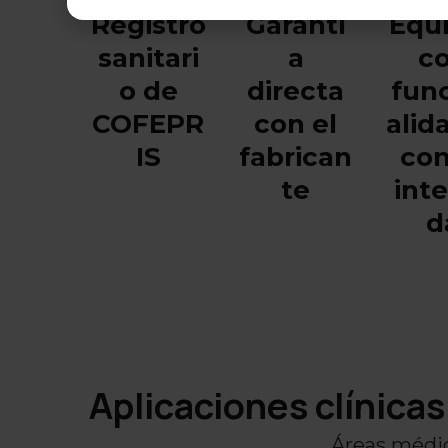
Registro
Garantí
Equ
sanitari
a
c
o de
directa
fun
COFEPR
con el
alid
IS
fabrican
con
te
int
d
Aplicaciones clínicas
Áreas médic