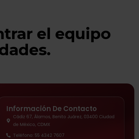
trar el equipo
idades.
Información De Contacto
Cádiz 67, Álamos, Benito Juárez, 03400 Ciudad
de México, CDMX
Teléfono: 55 4342 7607