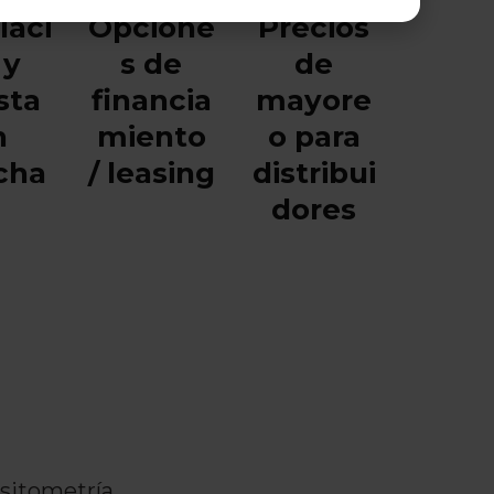
laci
Opcione
Precios
 y
s de
de
sta
financia
mayore
n
miento
o para
cha
/ leasing
distribui
dores
sitometría