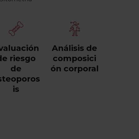
valuación
Análisis de
de riesgo
composici
de
ón corporal
steoporos
is