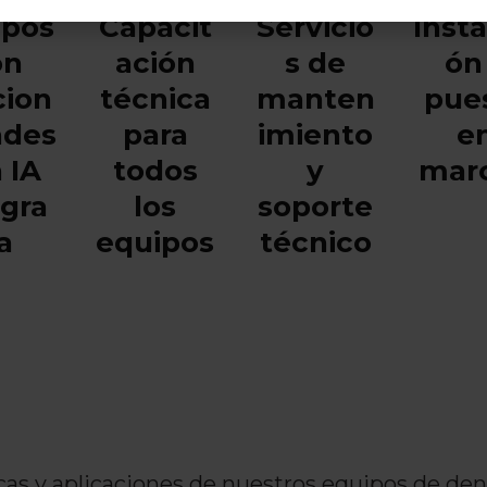
ipos
Capacit
Servicio
Insta
on
ación
s de
ón
cion
técnica
manten
pue
ades
para
imiento
e
 IA
todos
y
mar
egra
los
soporte
a
equipos
técnico
as y aplicaciones de nuestros equipos de den