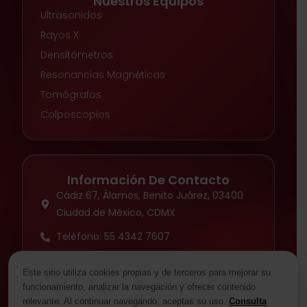
Nuestros Equipos
Ultrasonidos
Rayos X
Densitómetros
Resonancias Magnéticas
Tomógrafos
Colposcopios
Información De Contacto
Cádiz 67, Álamos, Benito Juárez, 03400
Ciudad de México, CDMX
Teléfono: 55 4342 7607
Contacto
Este sitio utiliza cookies propias y de terceros para mejorar su
Sobre Nosotros
funcionamiento, analizar la navegación y ofrecer contenido
Enlaces Rápidos
relevante. Al continuar navegando, aceptas su uso.
Consulta