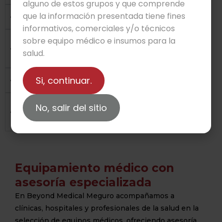
alguno de estos grupos y que comprende
que la información presentada tiene fines
¿Los equipos cuentan con garantía?
informativos, comerciales y/o técnicos
sobre equipo médico e insumos para la
¿Los equipos tienen certificación ante
salud.
COFEPRIS?
¿Ofrecen instalación y capacitación técnica?
Si, continuar.
¿Cuentan con servicio técnico de
No, salir del sitio
mantenimiento?
Equipamiento médico con
asesoría especializada
En Beyond Medical Meguro acompañamos a
clínicas, hospitales y profesionales de la salud en la
selección de equipos médicos, ofreciendo asesoría