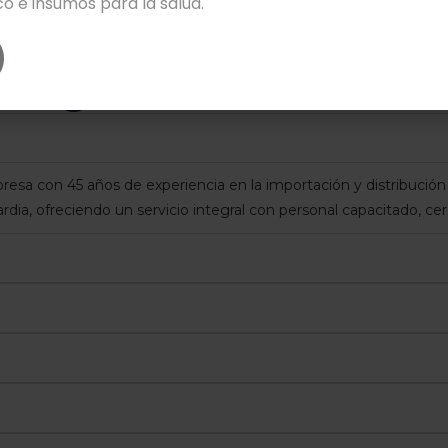
o e insumos para la salud.
AMBULANCIAS MLF999C1
Preguntas frecuentes
sa con 45 años de experiencia en la importación y distribuci
rdia, ofreciendo un servicio integral con personal capacitado, c