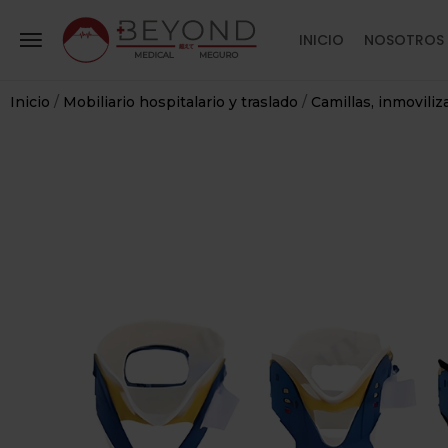
INICIO
NOSOTROS
Inicio
/
Mobiliario hospitalario y traslado
/
Camillas, inmoviliz
RIO
+
LARIO Y
DO