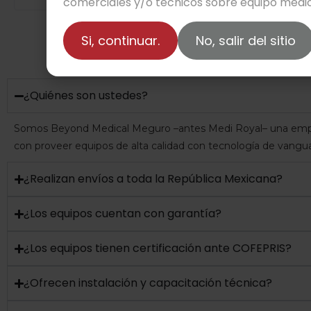
comerciales y/o técnicos sobre equipo médic
Si, continuar.
No, salir del sitio
¿Quiénes son ustedes?
Somos Beyond Medical Meguro –antes Medi Royal– una empre
con proveer equipos de alta calidad con tecnología de vangua
¿Realizan envíos a toda la República Mexicana?
¿Los equipos cuentan con garantía?
¿Los equipos tienen certificación ante COFEPRIS?
¿Ofrecen instalación y capacitación técnica?