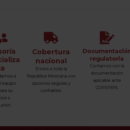
soría
Cobertura
Documentació
regulatoria
ializa
nacional
Contamos con la
da
Envíos a toda la
documentación
damos a
República Mexicana con
aplicable ante
el equipo
opciones seguras y
COFEPRIS.
para su
confiables.
tica o
tución.