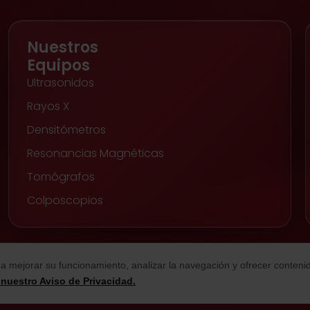
Nuestros
Equipos
Ultrasonidos
Rayos X
Densitómetros
Resonancias Magnéticas
Tomógrafos
Colposcopios
ara mejorar su funcionamiento, analizar la navegación y ofrecer contenid
nuestro Aviso de Privacidad.
© 2026 Beyond Medical Meguro.