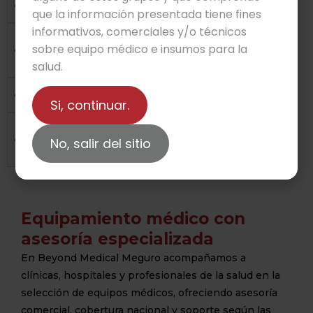
¿Los equipos cuentan con garantía?
que la información presentada tiene fines
informativos, comerciales y/o técnicos
¿Los equipos tienen certificación ante
sobre equipo médico e insumos para la
COFEPRIS?
salud.
¿Ofrecen instalación y capacitación técnica?
Si, continuar.
¿Cuentan con servicio técnico de
No, salir del sitio
mantenimiento?
Equipamiento médico con
asesoría especializada
En Beyond Medical Meguro acompañamos a
clínicas, hospitales y profesionales de la salud en la
selección de equipos médicos, ofreciendo asesoría
comercial, cobertura nacional y soporte según las