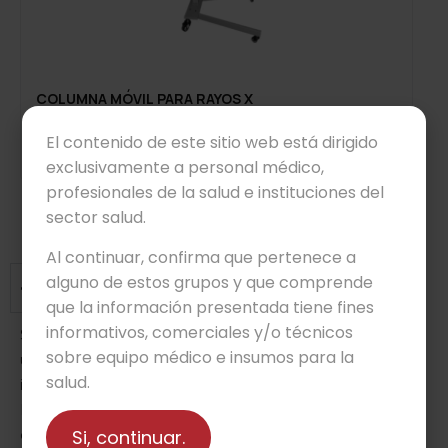
COLUMNA MÓVIL PARA RAYOS X
El contenido de este sitio web está dirigido
Leer más
exclusivamente a personal médico,
profesionales de la salud e instituciones del
sector salud.
Preguntas frecuentes
Al continuar, confirma que pertenece a
alguno de estos grupos y que comprende
¿Quiénes son ustedes?
que la información presentada tiene fines
informativos, comerciales y/o técnicos
Somos Beyond Medical Meguro –antes Medi Royal–
sobre equipo médico e insumos para la
una empresa con 45 años de experiencia en la
salud.
importación y distribución de equipo médico en México.
Estamos comprometidos con proveer equipos de alta
Si, continuar.
calidad con tecnología de vanguardia, ofreciendo un