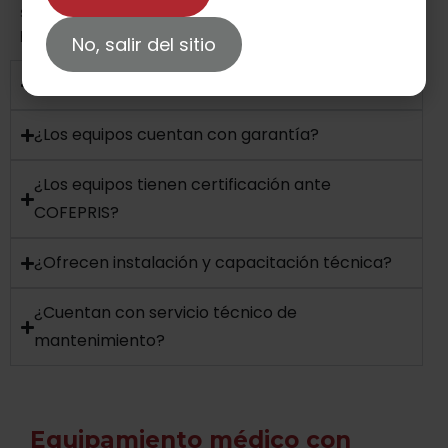
servicio integral con personal capacitado, cercano y
humano.
No, salir del sitio
¿Realizan envíos a toda la República Mexicana?
¿Los equipos cuentan con garantía?
¿Los equipos tienen certificación ante
COFEPRIS?
¿Ofrecen instalación y capacitación técnica?
¿Cuentan con servicio técnico de
mantenimiento?
Equipamiento médico con