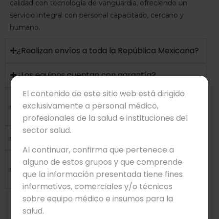
calidad con tecnología de vanguardia, ofreciendo un
servicio integral con personal capacitado, cercano y
humano.
¿Realizan envíos a toda la República Mexicana?
¿Los equipos cuentan con garantía?
El contenido de este sitio web está dirigido
¿Los equipos tienen certificación ante
exclusivamente a personal médico,
COFEPRIS?
profesionales de la salud e instituciones del
sector salud.
¿Ofrecen instalación y capacitación técnica?
Al continuar, confirma que pertenece a
¿Cuentan con servicio técnico de
alguno de estos grupos y que comprende
que la información presentada tiene fines
mantenimiento?
informativos, comerciales y/o técnicos
sobre equipo médico e insumos para la
salud.