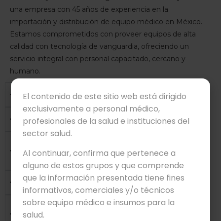
una empresa con 45 años de experiencia en la
importación y distribución de equipo médico en México.
Estamos comprometidos con proveer equipos de alta
calidad con tecnología de vanguardia, ofreciendo un
servicio integral con personal capacitado, cercano y
humano.
¿Realizan envíos a toda la República Mexicana?
El contenido de este sitio web está dirigido
exclusivamente a personal médico,
¿Los equipos cuentan con garantía?
profesionales de la salud e instituciones del
sector salud.
¿Los equipos tienen certificación ante
Al continuar, confirma que pertenece a
COFEPRIS?
alguno de estos grupos y que comprende
que la información presentada tiene fines
¿Ofrecen instalación y capacitación técnica?
informativos, comerciales y/o técnicos
sobre equipo médico e insumos para la
¿Cuentan con servicio técnico de
salud.
mantenimiento?