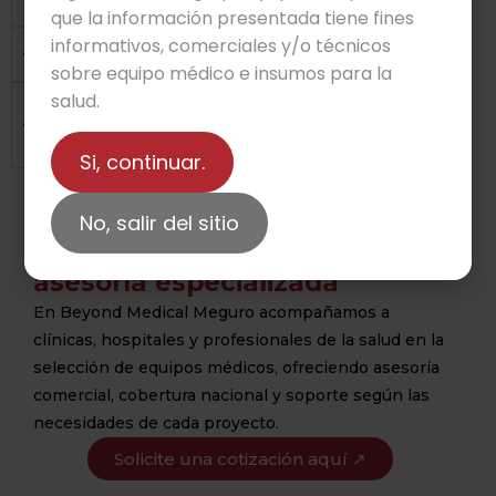
que la información presentada tiene fines
informativos, comerciales y/o técnicos
¿Ofrecen instalación y capacitación técnica?
sobre equipo médico e insumos para la
salud.
¿Cuentan con servicio técnico de
mantenimiento?
Si, continuar.
No, salir del sitio
Equipamiento médico con
asesoría especializada
En Beyond Medical Meguro acompañamos a
clínicas, hospitales y profesionales de la salud en la
selección de equipos médicos, ofreciendo asesoría
comercial, cobertura nacional y soporte según las
necesidades de cada proyecto.
Solicite una cotización aquí ↗