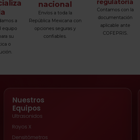
regulatoria
ializa
nacional
Contamos con la
da
Envíos a toda la
documentación
damos a
República Mexicana con
aplicable ante
el equipo
opciones seguras y
COFEPRIS.
para su
confiables.
tica o
tución.
Nuestros
Equipos
Ultrasonidos
Rayos X
Densitómetros