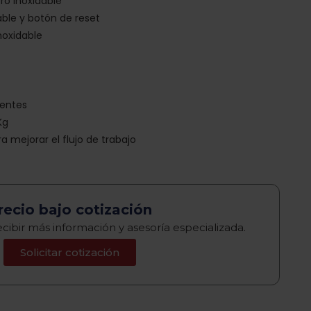
ro inoxidable
able y botón de reset
noxidable
ientes
Kg
a mejorar el flujo de trabajo
recio bajo cotización
cibir más información y asesoría especializada.
Solicitar cotización