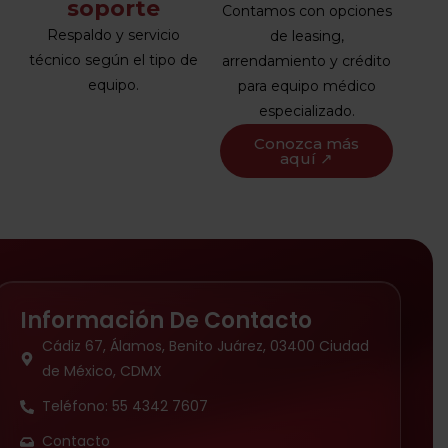
soporte
Contamos con opciones
Respaldo y servicio
de leasing,
técnico según el tipo de
arrendamiento y crédito
equipo.
para equipo médico
especializado.
Conozca más
aquí ↗
Información De Contacto
Cádiz 67, Álamos, Benito Juárez, 03400 Ciudad
de México, CDMX
Teléfono: 55 4342 7607
Contacto