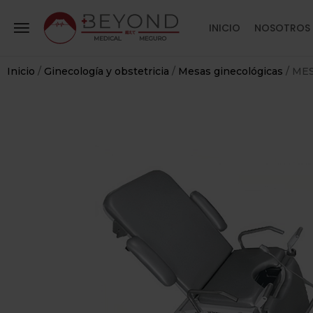
INICIO
NOSOTROS
Inicio
/
Ginecología y obstetricia
/
Mesas ginecológicas
/ ME
RIO
+
LARIO Y
DO