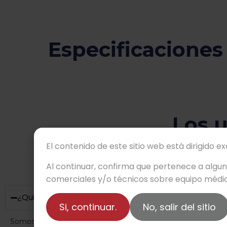
Especificaciones
Los 
El contenido de este sitio web está dirigido e
Al continuar, confirma que pertenece a algu
comerciales y/o técnicos sobre equipo médic
¿Quiénes son ustedes?
Si, continuar.
No, salir del sitio
Somos Beyond Medical Meguro –antes Medi Royal– una empre