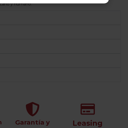
ercano y humano.
Garantía y
n
Leasing