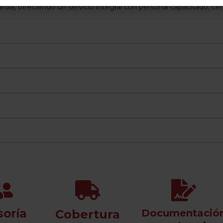
rdia, ofreciendo un servicio integral con personal capacitado, c
soría
Cobertura
Documentació