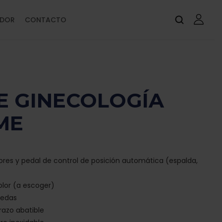
IDOR
CONTACTO
E GINECOLOGÍA
ME
res y pedal de control de posición automática (espalda,
olor (a escoger)
uedas
razo abatible