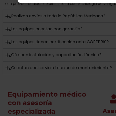
con proveer equipos de alta calidad con tecnología de vangua
¿Realizan envíos a toda la República Mexicana?
¿Los equipos cuentan con garantía?
¿Los equipos tienen certificación ante COFEPRIS?
¿Ofrecen instalación y capacitación técnica?
¿Cuentan con servicio técnico de mantenimiento?
Equipamiento médico
con asesoría
especializada
Ase