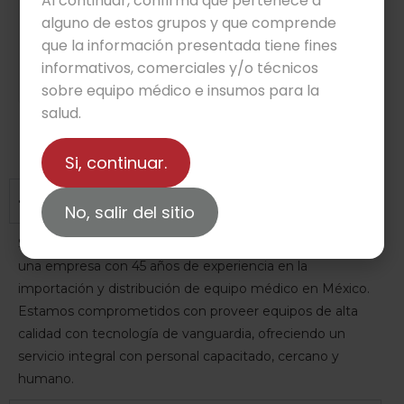
Al continuar, confirma que pertenece a
alguno de estos grupos y que comprende
CHASIS Y PORTA CHASIS
SISTEMA DE T
que la información presentada tiene fines
informativos, comerciales y/o técnicos
Leer más
sobre equipo médico e insumos para la
salud.
Preguntas frecuentes
Si, continuar.
¿Quiénes son ustedes?
No, salir del sitio
Somos Beyond Medical Meguro –antes Medi Royal–
una empresa con 45 años de experiencia en la
importación y distribución de equipo médico en México.
Estamos comprometidos con proveer equipos de alta
calidad con tecnología de vanguardia, ofreciendo un
servicio integral con personal capacitado, cercano y
humano.