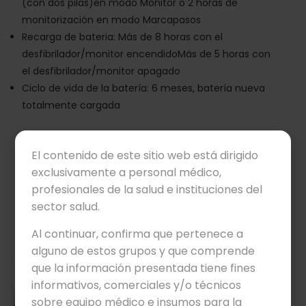
(con dos pilas)en modo Monitor o 2 horas de
monitorización en modo Marcapasos
Recarga de bateria: Más de 8 horas con el
desfibrilador/monitor encendidoMás de 5 horas con
el desfibrilador/monitor apagado
Ciclo de vida de la batería: 6 meses, batería nueva
totalmente cargada
El contenido de este sitio web está dirigido
exclusivamente a personal médico,
profesionales de la salud e instituciones del
Los usuarios también han
sector salud.
visto
Viewers Also Liked
Al continuar, confirma que pertenece a
alguno de estos grupos y que comprende
que la información presentada tiene fines
informativos, comerciales y/o técnicos
sobre equipo médico e insumos para la