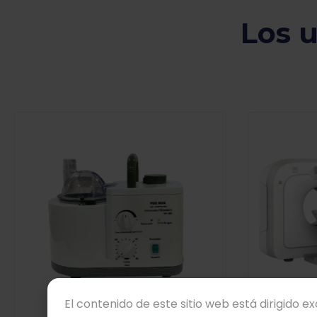
Los 
Viewers Also Liked
El contenido de este sitio web está dirigido e