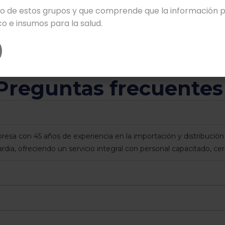
no de estos grupos y que comprende que la información pr
E TOMOGRAFÍA ANKE
RAYOS X PORTÁTIL JOB HF 10
32 Fit
o e insumos para la salud.
Leer más
Leer más
Preguntas frecuentes
sa con 45 años de experiencia en la importación y distribuci
rdia, ofreciendo un servicio integral con personal capacitado, c