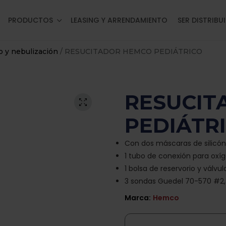
PRODUCTOS
LEASING Y ARRENDAMIENTO
SER DISTRIBU
o y nebulización
/ RESUCITADOR HEMCO PEDIÁTRICO
RESUCIT
PEDIÁTR
Con dos máscaras de silicón 
1 tubo de conexión para oxí
1 bolsa de reservorio y válvul
3 sondas Guedel 70-570 #2, 
Marca:
Hemco