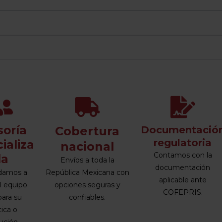
soría
Cobertura
Documentació
regulatoria
ializa
nacional
Contamos con la
da
Envíos a toda la
documentación
damos a
República Mexicana con
aplicable ante
el equipo
opciones seguras y
COFEPRIS.
para su
confiables.
tica o
tución.