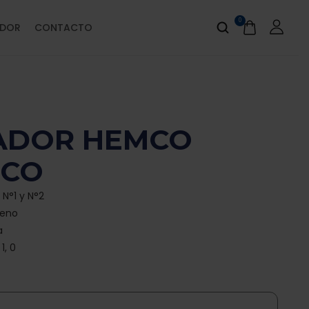
0
IDOR
CONTACTO
ADOR HEMCO
ICO
N°1 y N°2
geno
a
1, 0