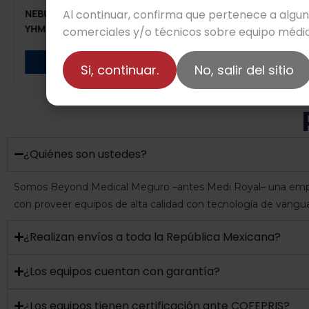
Al continuar, confirma que pertenece a algu
NEBULIZADORES ULTRASÓNICOS
SISTEMA D
YHMED WH-203
ANATOM 64/
comerciales y/o técnicos sobre equipo médic
Leer más
Si, continuar.
No, salir del sitio
¿Quiénes son ustedes?
Somos Beyond Medical Meguro –antes Medi Royal– una empre
con proveer equipos de alta calidad con tecnología de vangua
¿Realizan envíos a toda la República Mexicana?
¿Los equipos cuentan con garantía?
¿Los equipos tienen certificación ante COFEPRIS?