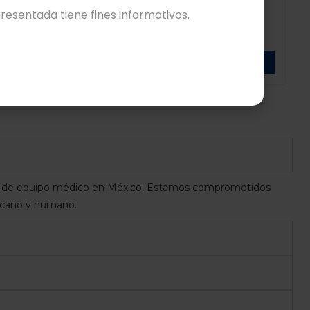
esentada tiene fines informativos,
0
MONITOR FETAL GEMELAR BIONET
FC1400
Leer más
ón de equipo médico en México. Estamos comprometidos
ercano y humano.