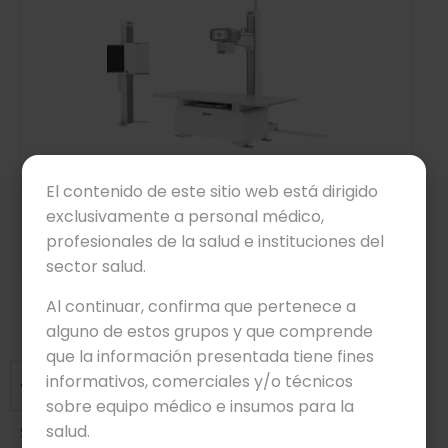
El contenido de este sitio web está dirigido
SALA DE RAYOS X DRGEM SERIE GXR
exclusivamente a personal médico,
profesionales de la salud e instituciones del
Leer más
sector salud.
Al continuar, confirma que pertenece a
alguno de estos grupos y que comprende
Preguntas frecuentes
que la información presentada tiene fines
informativos, comerciales y/o técnicos
¿Quiénes son ustedes?
sobre equipo médico e insumos para la
salud.
Somos Beyond Medical Meguro –antes Medi Royal–